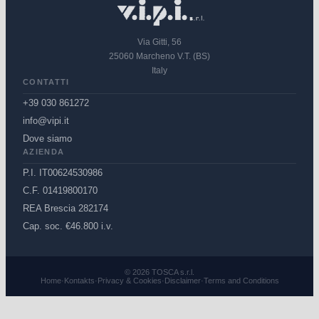
Via Gitti, 56
25060 Marcheno V.T. (BS)
Italy
CONTATTI
+39 030 861272
info@vipi.it
Dove siamo
AZIENDA
P.I. IT00624530986
C.F. 01419800170
REA Brescia 282174
Cap. soc. €46.800 i.v.
© 2026 TOSCA s.r.l.
Home
·
Kontakts
·
Privacy & Cookies
·
Disclaimer
·
Terms and Conditions