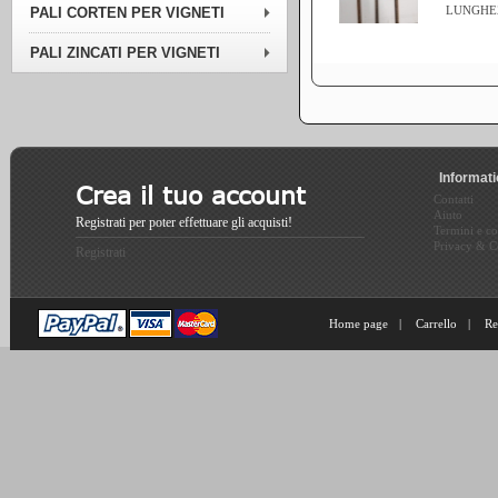
LUNGHEZ
PALI CORTEN PER VIGNETI
PALI ZINCATI PER VIGNETI
Informat
Crea il tuo account
Contatti
Aiuto
Registrati per poter effettuare gli acquisti!
Termini e co
Privacy & C
Registrati
Home page
|
Carrello
|
Re