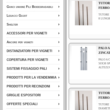
TUTOR
Ganci unione Fili Biodegradabili
FERR
TUTORE 
Legacci Gujot
8 LUNGH
Shelter
ACCESSORI PER VIGNETI
Ancore per vigneti
PALO A
DISTANZIATORI PER VIGNETI
ZINCA
COPERTURA PER VIGNETI
PALO A 
50X38 S
ALTEZZA
SISTEMI FISSAGGIO PALI
PRODOTTI PER LA VENDEMMIA
PRODOTTI PER RECINZIONI
TUTOR
GRIGLIE ESPOSITORI
FERR
OFFERTE SPECIALI
TUTORE 
DIAMET