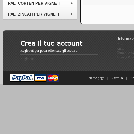
PALI CORTEN PER VIGNETI
PALI ZINCATI PER VIGNETI
Informat
Crea il tuo account
Contatti
Aiuto
Registrati per poter effettuare gli acquisti!
Termini e co
Privacy & C
Registrati
Home page
|
Carrello
|
Re