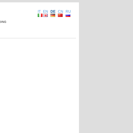
IT
EN
DE
CN
RU
ding