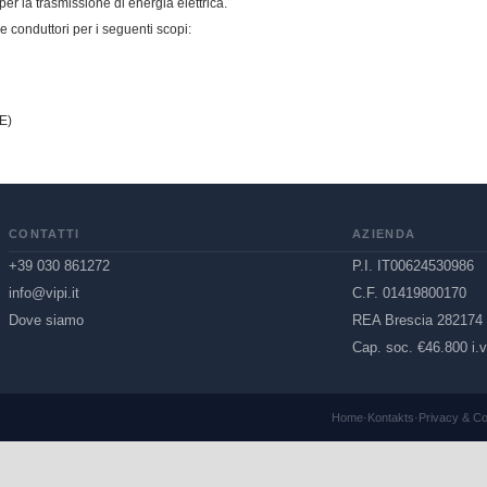
er la trasmissione di energia elettrica.
 conduttori per i seguenti scopi:
PE)
CONTATTI
AZIENDA
+39 030 861272
P.I. IT00624530986
info@vipi.it
C.F. 01419800170
Dove siamo
REA Brescia 282174
Cap. soc. €46.800 i.v
Home
·
Kontakts
·
Privacy & C