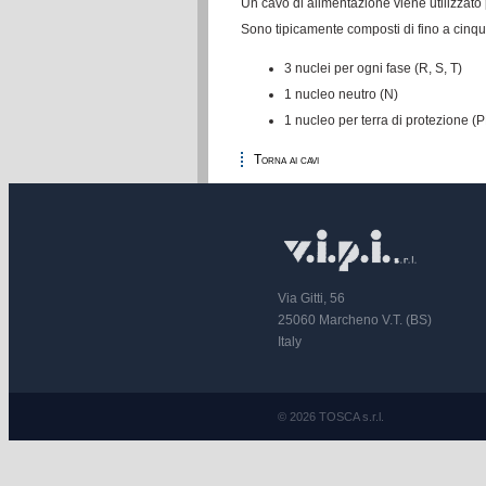
Un cavo di alimentazione viene utilizzato p
Sono tipicamente composti di fino a cinque
3 nuclei per ogni fase (R, S, T)
1 nucleo neutro (N)
1 nucleo per terra di protezione (
Torna ai cavi
Via Gitti, 56
25060 Marcheno V.T. (BS)
Italy
© 2026 TOSCA s.r.l.