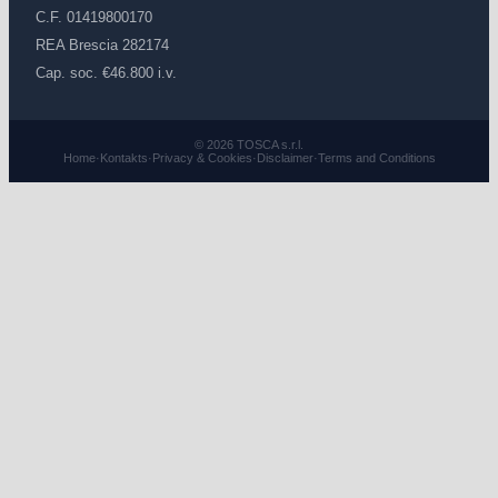
C.F. 01419800170
REA Brescia 282174
Cap. soc. €46.800 i.v.
© 2026 TOSCA s.r.l.
Home
·
Kontakts
·
Privacy & Cookies
·
Disclaimer
·
Terms and Conditions