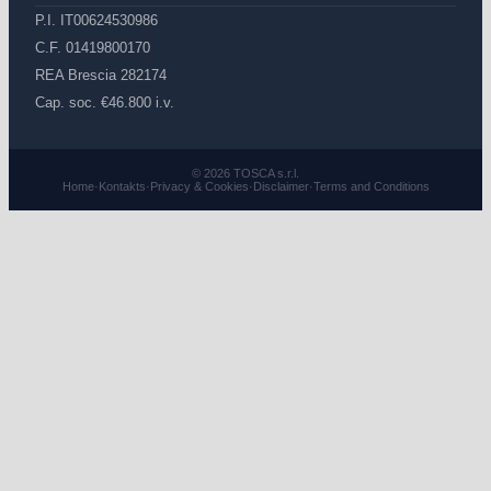
P.I. IT00624530986
C.F. 01419800170
REA Brescia 282174
Cap. soc. €46.800 i.v.
© 2026 TOSCA s.r.l.
Home
·
Kontakts
·
Privacy & Cookies
·
Disclaimer
·
Terms and Conditions