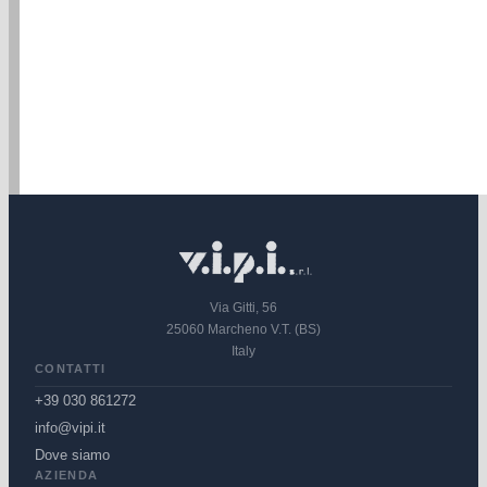
Via Gitti, 56
25060 Marcheno V.T. (BS)
Italy
CONTATTI
+39 030 861272
info@vipi.it
Dove siamo
AZIENDA