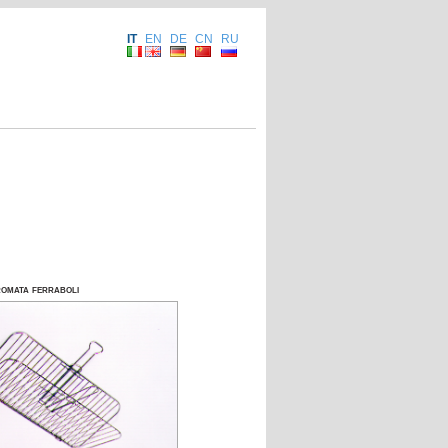
IT
EN
DE
CN
RU
romata ferraboli