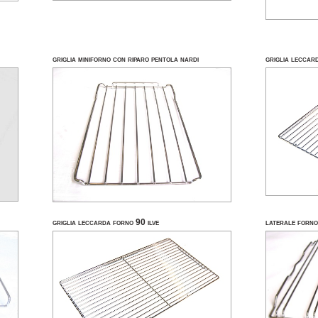
griglia miniforno con riparo pentola nardi
griglia leccar
griglia leccarda forno 90 ilve
laterale forno