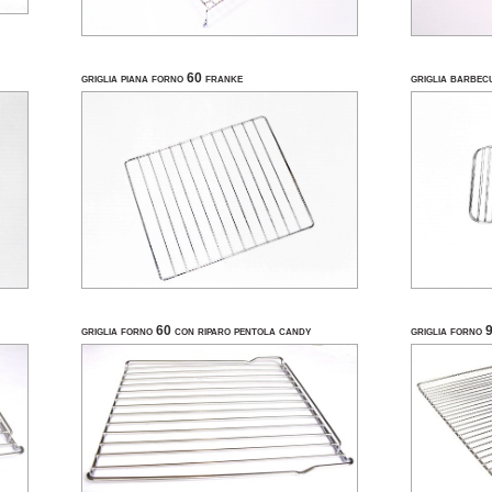
griglia piana forno 60 franke
griglia barbec
griglia forno 60 con riparo pentola candy
griglia forno 