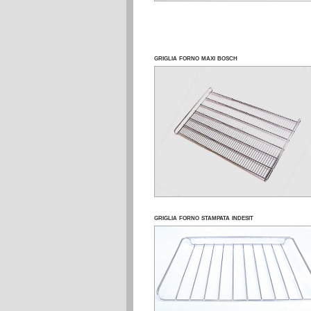
griglia forno maxi bosch
griglia forno stampata indesit