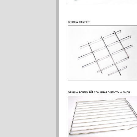
griglia camper
griglia forno 40 con riparo pentola smeg