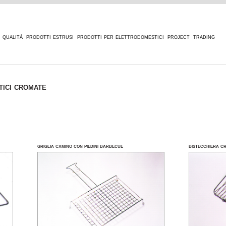
qualità
prodotti estrusi
prodotti per elettrodomestici
project
trading
tici cromate
griglia camino con piedini barbecue
bistecchiera c