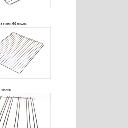
da forno 60 ricambi
 franke