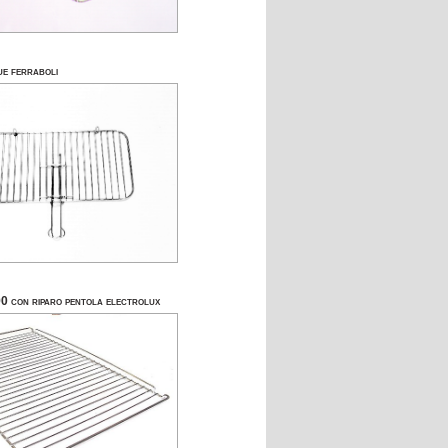
ue ferraboli
90 con riparo pentola electrolux