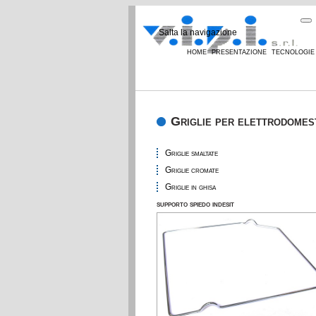
Salta la navigazione
home
presentazione
tecnologie
Griglie per elettrodomes
Griglie smaltate
Griglie cromate
Griglie in ghisa
supporto spiedo indesit