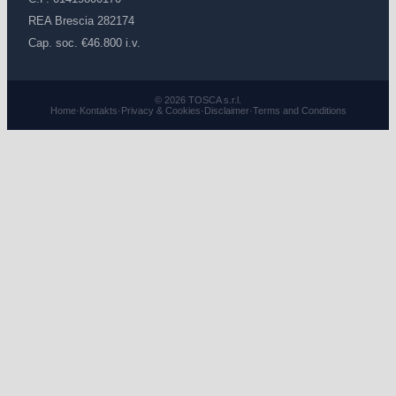
REA Brescia 282174
Cap. soc. €46.800 i.v.
© 2026 TOSCA s.r.l.
Home
·
Kontakts
·
Privacy & Cookies
·
Disclaimer
·
Terms and Conditions