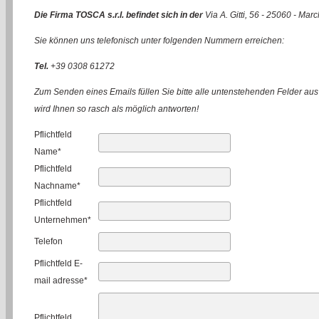
Die Firma TOSCA s.r.l. befindet sich in der
Via A. Gitti, 56 - 25060 - Mar
Sie können uns telefonisch unter folgenden Nummern erreichen:
Tel.
+39 0308 61272
Zum Senden eines Emails füllen Sie bitte alle untenstehenden Felder au
wird Ihnen so rasch als möglich antworten!
Pflichtfeld
Name
*
Pflichtfeld
Nachname
*
Pflichtfeld
Unternehmen
*
Telefon
Pflichtfeld
E-
mail adresse
*
Pflichtfeld