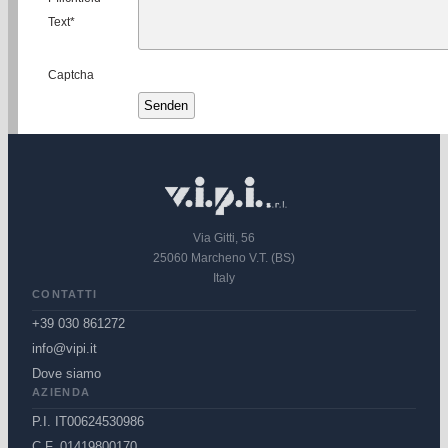
Text
*
Captcha
Via Gitti, 56
25060 Marcheno V.T. (BS)
Italy
CONTATTI
+39 030 861272
info@vipi.it
Dove siamo
AZIENDA
P.I. IT00624530986
C.F. 01419800170