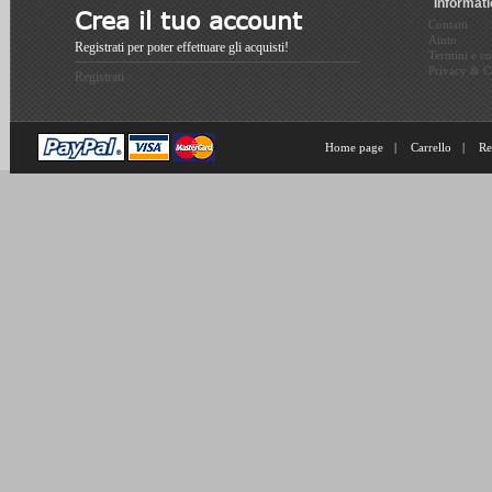
Informat
Crea il tuo account
Contatti
Aiuto
Registrati per poter effettuare gli acquisti!
Termini e co
Privacy & C
Registrati
Home page
|
Carrello
|
Re