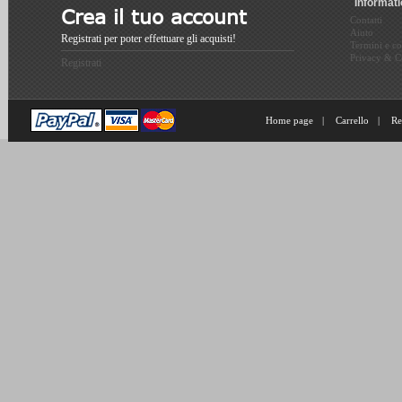
Informat
Crea il tuo account
Contatti
Aiuto
Registrati per poter effettuare gli acquisti!
Termini e co
Privacy & C
Registrati
Home page
|
Carrello
|
Re