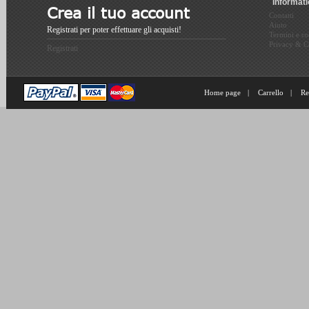
Informat
Crea il tuo account
Contatti
Aiuto
Registrati per poter effettuare gli acquisti!
Termini e co
Privacy & C
Registrati
Home page
|
Carrello
|
Re